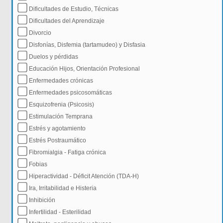
Dificultades de Estudio, Técnicas
Dificultades del Aprendizaje
Divorcio
Disfonías, Disfemia (tartamudeo) y Disfasia
Duelos y pérdidas
Educación Hijos, Orientación Profesional
Enfermedades crónicas
Enfermedades psicosomáticas
Esquizofrenia (Psicosis)
Estimulación Temprana
Estrés y agotamiento
Estrés Postraumático
Fibromialgia - Fatiga crónica
Fobias
Hiperactividad - Déficit Atención (TDA-H)
Ira, Irritabilidad e Histeria
Inhibición
Infertilidad - Esterilidad