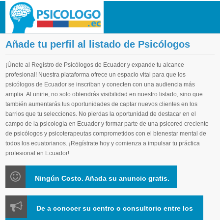
Añade tu perfil al listado de Psicólogos
¡Únete al Registro de Psicólogos de Ecuador y expande tu alcance
profesional! Nuestra plataforma ofrece un espacio vital para que los
psicólogos de Ecuador se inscriban y conecten con una audiencia más
amplia. Al unirte, no solo obtendrás visibilidad en nuestro listado, sino que
también aumentarás tus oportunidades de captar nuevos clientes en los
barrios que tu selecciones. No pierdas la oportunidad de destacar en el
campo de la psicología en Ecuador y formar parte de una psicored creciente
de psicólogos y psicoterapeutas comprometidos con el bienestar mental de
todos los ecuatorianos. ¡Regístrate hoy y comienza a impulsar tu práctica
profesional en Ecuador!
Ningún Costo. Añada su anuncio gratis.
De a conocer su centro o consultorio entre los