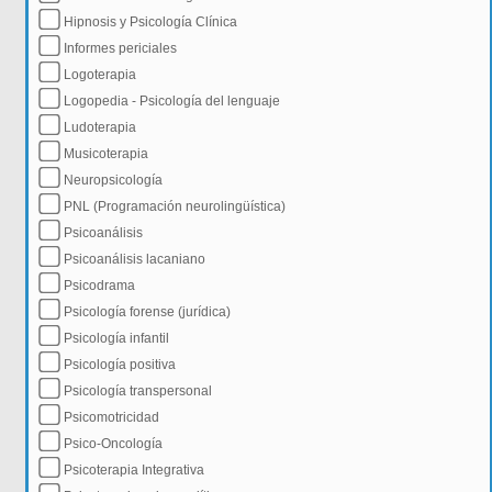
Hipnosis y Psicología Clínica
Informes periciales
Logoterapia
Logopedia - Psicología del lenguaje
Ludoterapia
Musicoterapia
Neuropsicología
PNL (Programación neurolingüística)
Psicoanálisis
Psicoanálisis lacaniano
Psicodrama
Psicología forense (jurídica)
Psicología infantil
Psicología positiva
Psicología transpersonal
Psicomotricidad
Psico-Oncología
Psicoterapia Integrativa