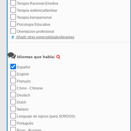
Terapia Racional-Emotiva
Terapia sistémica/familiar
Terapia transpersonal
Psicologia Educativa
Orientacion profesional
Añadir otras especialidades/terapias
Idiomas que habla:
Español
English
Français
Chino - Chinese
Deutsch
Dutch
Italiano
Lenguaje de signos (para SORDOS)
Português
Ruso - Russian