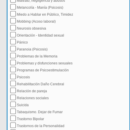
Maltrato, negligencia y abusos
Melancolía - Manía (Psicosis)
Miedo a Hablar en Público, Timidez
Mobbing (Acoso laboral)
Neurosis obsesiva
Orientación - Identidad sexual
Pánico
Paranoia (Psicosis)
Problemas de la Memoria
Problemas y disfunciones sexuales
Programas de Psicoestimulación
Psicosis
Rehabilitación Daño Cerebral
Relación de pareja
Relaciones sociales
Suicida
Tabaquismo. Dejar de Fumar
Trastorno Bipolar
Trastornos de la Personalidad