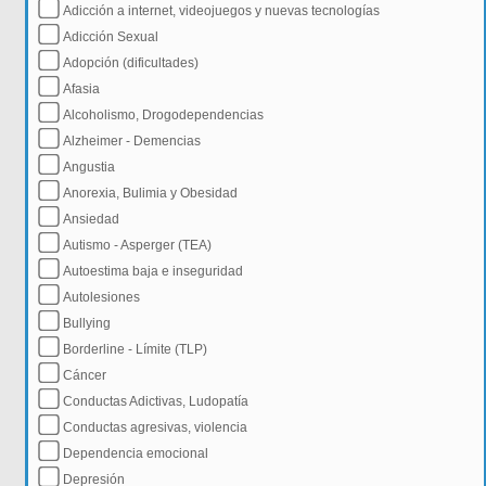
Adicción a internet, videojuegos y nuevas tecnologías
Adicción Sexual
Adopción (dificultades)
Afasia
Alcoholismo, Drogodependencias
Alzheimer - Demencias
Angustia
Anorexia, Bulimia y Obesidad
Ansiedad
Autismo - Asperger (TEA)
Autoestima baja e inseguridad
Autolesiones
Bullying
Borderline - Límite (TLP)
Cáncer
Conductas Adictivas, Ludopatía
Conductas agresivas, violencia
Dependencia emocional
Depresión