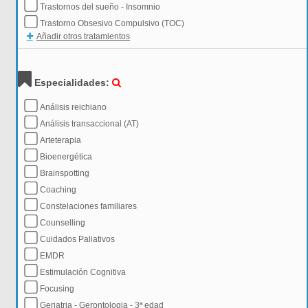
Trastornos del sueño - Insomnio
Trastorno Obsesivo Compulsivo (TOC)
Añadir otros tratamientos
Especialidades:
Análisis reichiano
Análisis transaccional (AT)
Arteterapia
Bioenergética
Brainspotting
Coaching
Constelaciones familiares
Counselling
Cuidados Paliativos
EMDR
Estimulación Cognitiva
Focusing
Geriatria - Gerontologia - 3ª edad