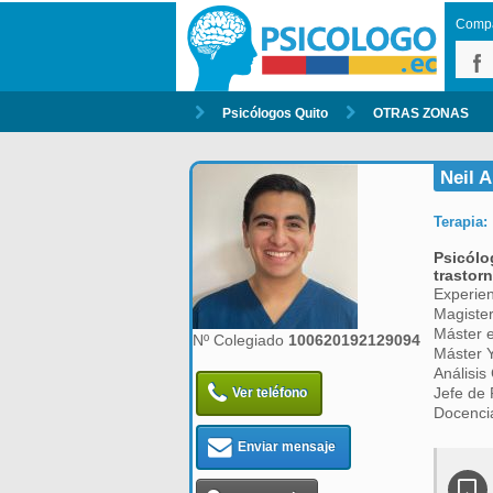
Compar
Psicólogos Quito
OTRAS ZONAS
Neil A
Terapia:
Psicólo
trastor
Experien
Magister
Máster 
Nº Colegiado
100620192129094
Máster 
Análisis
Jefe de 
Ver teléfono
Docenci
Enviar mensaje