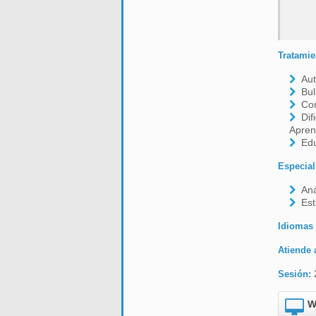
Tratamie
Aut
Bul
Co
Dif
Apren
Edu
Especial
Aná
Est
Idiomas
Atiende 
Sesión:
W