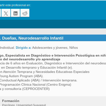
tir este profesional en:
. Dueñas, Neurodesarrollo Infantil
Individual.
Adolescentes y jóvenes, Niños
Dirigido a:
go, Especialista en Diagnóstico e Intervención Psicológica en n
no del neurodesarrollo y/o aprendizaje
cia de 6 años en Evaluación, Diagnóstico e Intervención del neurodesarr
 en Desarrollo temprano y Educación Infantil (e).
en Atención Temprana y Necesidades Educativas Especiales
Young Autism Program (ABA).
 Conductual Aplicado (ABA) / Intervención temprana.
Programación Clínica Nacional (Centro Enigma)
a y consultoría (CEPROCENTER)
Formación
Psicólogo, Universidad Guayaquil.