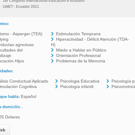
1er Congreso Internacional Educación e Inclusión
UMET - Ecuador 2021
ntos:
ismo - Asperger (TEA)
Estimulación Temprana
lying
Hiperactividad - Déficit Atención (TDA-
nductas agresivas
H)
icultades del
Miedo a Hablar en Público
dizaje
Orientación Profesional
cación Hijos
Problemas de la Memoria
idades:
lisis Conductual Aplicado
Psicologia Educativa
Psicología p
imulación Cognitiva
Psicología infantil
Psicomotric
Español
 que habla:
a domicilio .
25 Dolares
eb