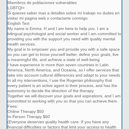
Miembros de poblaciones vulnerables
LGBTQI+
Si quieres saber mas a detalles sobre mi trabajo no dudes en
visitar mi pagina web o contactarte conmigo.
English Text
My name is Emma. H and I am here to help you. I am a
bilingual psychologist and social worker and I am committed to
providing you with the support you need with quality mental
health services.
My goal is to empower you and provide you with a safe space
so you can get to know yourself better, define your goals, live
a meaningful life, and achieve a state of well-being.
I have experience in more than seven countries in Latin
America, North America, and Oceania, so I offer services that
take into account cultural differences and adapt to your needs.
In all my interventions, I use the Rogerian philosophy that
every patient is an active agent in their process, and has the
autonomy to decide the direction of the therapy.
Together we will discover your goals and aspirations, and I am
committed to working with you so that you can achieve them.
Fees:
Online Therapy $50
In-Person Therapy $60
(Everyone deserves quality health care. If you have any
financial difficulties or factors that limit your access to health