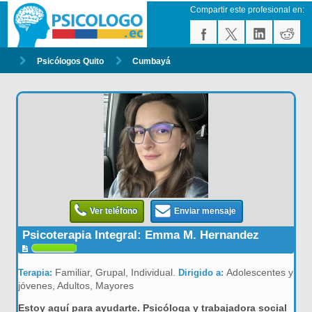
Compartir este profesional en:
Psicólogos Quito
Cumbayá
Ver teléfono
Enviar mensaje
Psicoterapia Integral: Emma M. Hernandez
Familiar, Grupal, Individual.
Adolescentes y
Terapia:
Dirigido a:
jóvenes, Adultos, Mayores
Estoy aquí para ayudarte. Psicóloga y trabajadora social