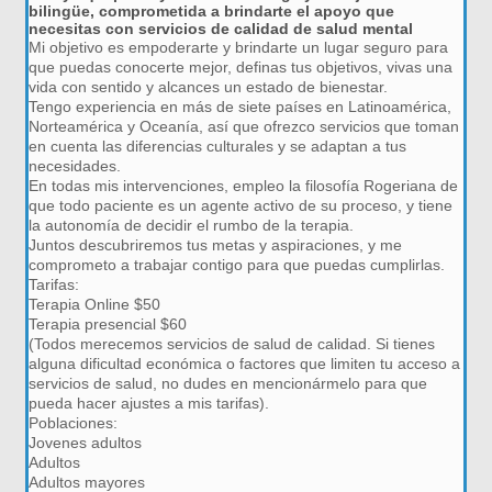
bilingüe, comprometida a brindarte el apoyo que
necesitas con servicios de calidad de salud mental
Mi objetivo es empoderarte y brindarte un lugar seguro para
que puedas conocerte mejor, definas tus objetivos, vivas una
vida con sentido y alcances un estado de bienestar.
Tengo experiencia en más de siete países en Latinoamérica,
Norteamérica y Oceanía, así que ofrezco servicios que toman
en cuenta las diferencias culturales y se adaptan a tus
necesidades.
En todas mis intervenciones, empleo la filosofía Rogeriana de
que todo paciente es un agente activo de su proceso, y tiene
la autonomía de decidir el rumbo de la terapia.​
Juntos descubriremos tus metas y aspiraciones, y me
comprometo a trabajar contigo para que puedas cumplirlas.
Tarifas:
Terapia Online $50
Terapia presencial $60
(Todos merecemos servicios de salud de calidad. Si tienes
alguna dificultad económica o factores que limiten tu acceso a
servicios de salud, no dudes en mencionármelo para que
pueda hacer ajustes a mis tarifas).
Poblaciones:
Jovenes adultos
Adultos
Adultos mayores