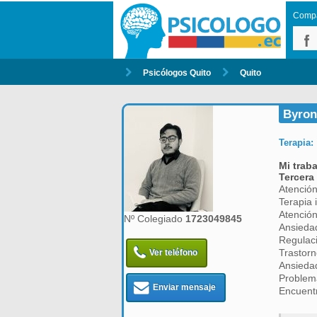
Compar
Psicólogos Quito
Quito
Byron
Terapia:
Mi trab
Tercera
Atención
Terapia 
Atención
Nº Colegiado
1723049845
Ansiedad
Regulac
Trastorn
Ver teléfono
Ansieda
Problema
Enviar mensaje
Encuent