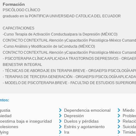
Formación
PSICÓLOGO CLÍNICO
graduado en la PONTIFICIA UNIVERSIDAD CATOLICA DEL ECUADOR
CAPACITACIONES
-Curso Terapia de Activación Conductualpara la Depresión (MÉXICO)
CONTACTO CONTEXTUAL Atención yCapacitación Psicológica-México Cursand
-Curso Análisis y Modificación de laConducta (MÉXICO)
CONTACTO CONTEXTUAL Atención yCapacitación Psicológica-México Cursand
- PSICOTERAPIA CLÍNICA APLICADA A TRASTORNOS DEPRESIVOS - ORGAEP
BIENESTAR INTEGRAL
- TÉCNICAS DE ABORDAJE EN TERAPIA BREVE - ORGAEPSI PSICOLOGÍA AP
- TERAPIAS DE TERCERA GENERACIÓN - ORGAEPSI PSICOLOGÍA APLICADA
- MODELO DE PSICOTERAPIA BREVE - FACULTAD DE ESTUDIOS SUPERIORE
ntos:
ustia
Dependencia emocional
Miedo 
siedad
Depresión
Proble
oestima baja e inseguridad
Duelos y pérdidas
Relaci
olesiones
Estrés y agotamiento
Suicid
lying
Ira
Timide