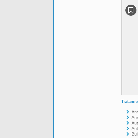
Tratamie
Ang
An
Aut
Aut
Bul