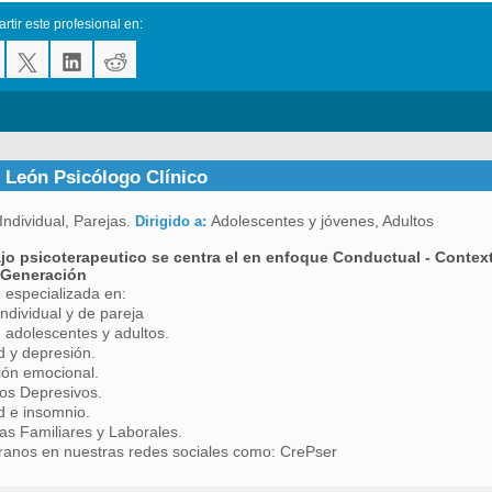
tir este profesional en:
 León Psicólogo Clínico
Individual, Parejas.
Adolescentes y jóvenes, Adultos
Dirigido a:
ajo psicoterapeutico se centra el en enfoque Conductual - Context
 Generación
 especializada en:
individual y de pareja
 adolescentes y adultos.
 y depresión.
ión emocional.
os Depresivos.
d e insomnio.
s Familiares y Laborales.
ranos en nuestras redes sociales como: CrePser