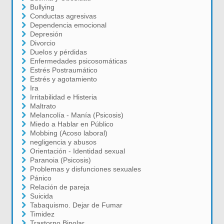
Bullying
Conductas agresivas
Dependencia emocional
Depresión
Divorcio
Duelos y pérdidas
Enfermedades psicosomáticas
Estrés Postraumático
Estrés y agotamiento
Ira
Irritabilidad e Histeria
Maltrato
Melancolía - Manía (Psicosis)
Miedo a Hablar en Público
Mobbing (Acoso laboral)
negligencia y abusos
Orientación - Identidad sexual
Paranoia (Psicosis)
Problemas y disfunciones sexuales
Pánico
Relación de pareja
Suicida
Tabaquismo. Dejar de Fumar
Timidez
Trastorno Bipolar