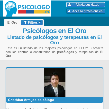
Añada sus datos
Acceso profesionales
Filtros
El Oro
Psicólogos en El Oro
Listado de psicólogos y terapeutas en El
Oro
Este es un listado de los mejores psicologos en El Oro. Contacte
con los centros o consultorios de
psicólogos
y terapeutas de
El
Oro
.
Cristhian Armijos psicólogo