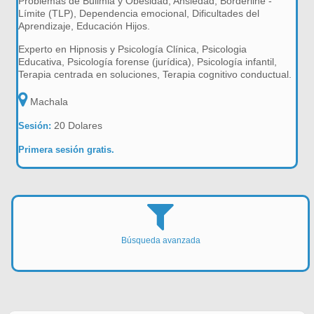
Problemas de Bulimia y Obesidad, Ansiedad, Borderline -
Límite (TLP), Dependencia emocional, Dificultades del
Aprendizaje, Educación Hijos.
Experto en Hipnosis y Psicología Clínica, Psicologia
Educativa, Psicología forense (jurídica), Psicología infantil,
Terapia centrada en soluciones, Terapia cognitivo conductual.
Machala
20 Dolares
Sesión:
Primera sesión gratis.
Búsqueda avanzada