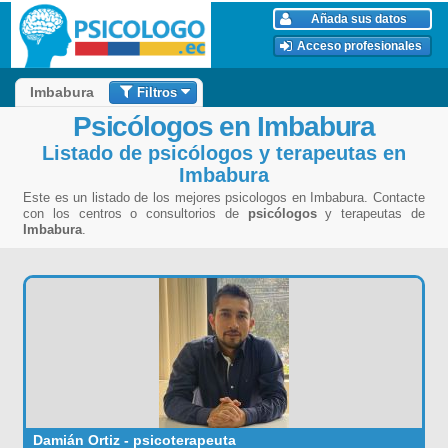
Añada sus datos
Acceso profesionales
Filtros
Imbabura
Psicólogos en Imbabura
Listado de psicólogos y terapeutas en
Imbabura
Este es un listado de los mejores psicologos en Imbabura. Contacte
con los centros o consultorios de
psicólogos
y terapeutas de
Imbabura
.
Damián Ortiz - psicoterapeuta