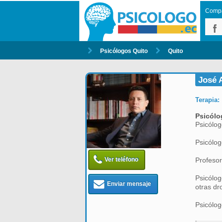
Compar
Psicólogos Quito
Quito
José 
Terapia:
Psicólo
Psicólog
Psicólo
Ver teléfono
Profesor
Psicólog
Enviar mensaje
otras dr
Psicólog