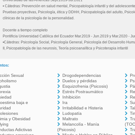
Universidad de las Américas Sept.2019-Jul.2021
• Cátedras: Prevención en salud mental, Psicopatología infantil y del adolescente,
Pruebas proyectivas, Psicología, ética y DDHH, Psicopatología del adulto, Psicol
clínicas de la psicología de la personalidad.
Docente a tiempo completo
Pontificia Universidad Católica del Ecuador Mar.2019 - Jun.2019 y Mar.2020 - Ju
•Cátedras: Psicología Social, Psicología General, Psicología del Desarrollo Hum
II, Psicopatología de las neurosis, Teoría psicoanalítica y Psicoterapia infantil
ntos:
cción Sexual
Drogodependencias
Pr
oholismo
Duelos y pérdidas
Ps
ustia
Esquizofrenia (Psicosis)
Pá
orexia
Estrés Postraumático
Re
siedad
Inhibición
Re
oestima baja e
Ira
Su
uridad
Irritabilidad e Histeria
Ta
olesiones
Ludopatía
Ti
imia y Obesidad
Maltrato
Tr
lying
Melancolía - Manía
(TOC
ductas Adictivas
(Psicosis)
Tr