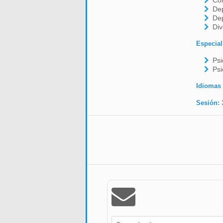
Co
De
De
Div
Especial
Psi
Psi
Idiomas
Sesión: