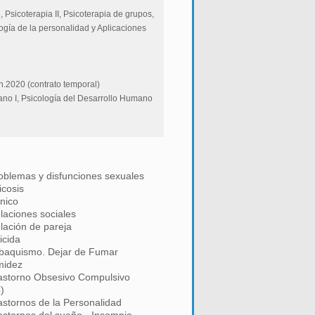
 Psicoterapia II, Psicoterapia de grupos,
ogía de la personalidad y Aplicaciones
n.2020 (contrato temporal)
ano I, Psicología del Desarrollo Humano
oblemas y disfunciones sexuales
icosis
nico
laciones sociales
lación de pareja
icida
baquismo. Dejar de Fumar
midez
astorno Obsesivo Compulsivo
)
astornos de la Personalidad