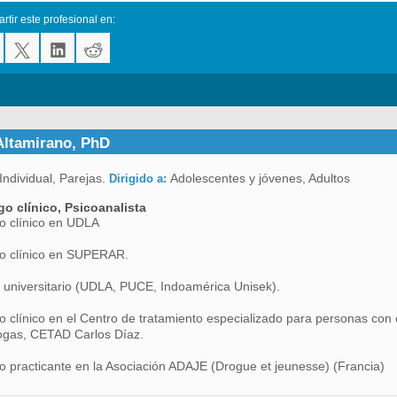
tir este profesional en:
Altamirano, PhD
Individual, Parejas.
Adolescentes y jóvenes, Adultos
Dirigido a:
go clínico, Psicoanalista
o clínico en UDLA
go clínico en SUPERAR.
 universitario (UDLA, PUCE, Indoamérica Unisek).
o clínico en el Centro de tratamiento especializado para personas con
ogas, CETAD Carlos Díaz.
o practicante en la Asociación ADAJE (Drogue et jeunesse) (Francia)