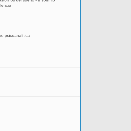
astornos del sueño - Insomnio
olencia
ve psicoanalítica