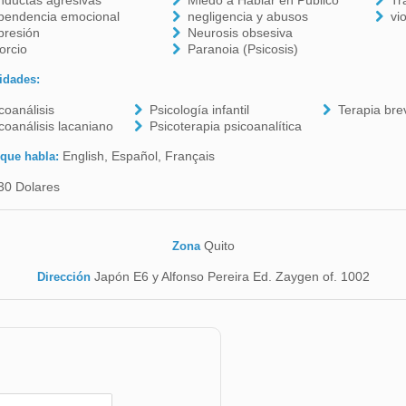
nductas agresivas
Miedo a Hablar en Público
Tr
pendencia emocional
negligencia y abusos
vi
presión
Neurosis obsesiva
orcio
Paranoia (Psicosis)
idades:
coanálisis
Psicología infantil
Terapia bre
coanálisis lacaniano
Psicoterapia psicoanalítica
English, Español, Français
 que habla:
30 Dolares
Quito
Zona
Japón E6 y Alfonso Pereira Ed. Zaygen of. 1002
Dirección