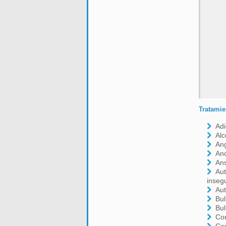
Tratamie
Adi
Alc
Ang
An
An
Aut
inseg
Aut
Bul
Bul
Con