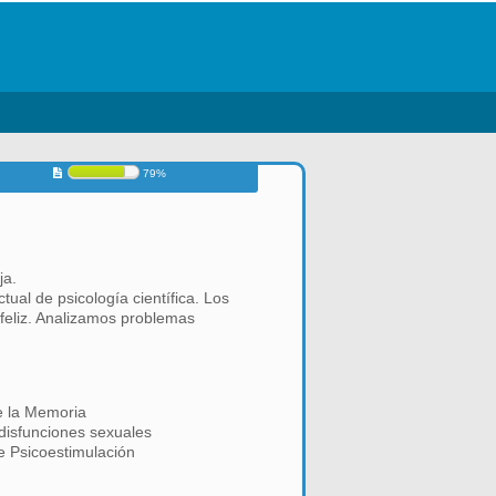
79%
ja.
ual de psicología científica. Los
feliz. Analizamos problemas
e la Memoria
disfunciones sexuales
 Psicoestimulación