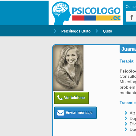
Compar
Psicólogos Quito
Quito
Juana
Terapia:
Psicólo
Consulto
Mi enfoq
problema
mediante
Ver teléfono
Tratamie
Enviar mensaje
Al
De
Div
Due