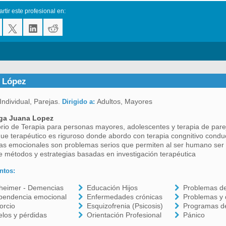
tir este profesional en:
 López
Individual, Parejas.
Adultos, Mayores
Dirigido a:
ga Juana Lopez
rio de Terapia para personas mayores, adolescentes y terapia de pare
ue terapéutico es riguroso donde abordo con terapia congnitivo conduct
s emocionales son problemas serios que permiten al ser humano ser 
 métodos y estrategias basadas en investigación terapéutica
ntos:
zheimer - Demencias
Educación Hijos
Problemas d
pendencia emocional
Enfermedades crónicas
Problemas y 
orcio
Esquizofrenia (Psicosis)
Programas de
los y pérdidas
Orientación Profesional
Pánico