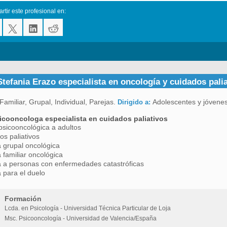
tir este profesional en:
tefania Erazo especialista en oncología y cuidados pali
Familiar, Grupal, Individual, Parejas.
Adolescentes y jóvenes
Dirigido a:
icooncologa especialista en cuidados paliativos
psicooncológica a adultos
os paliativos
a grupal oncológica
a familiar oncológica
a a personas con enfermedades catastróficas
a para el duelo
Formación
Lcda. en Psicología - Universidad Técnica Particular de Loja
Msc. Psicooncología - Universidad de Valencia/España