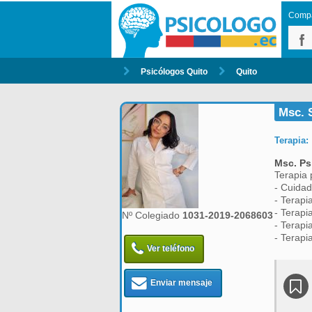
Compar
Psicólogos Quito
Quito
Msc. S
Terapia:
Msc. Ps
Terapia 
- Cuidad
- Terapi
- Terapi
Nº Colegiado
1031-2019-2068603
- Terapi
- Terapi
Ver teléfono
Enviar mensaje