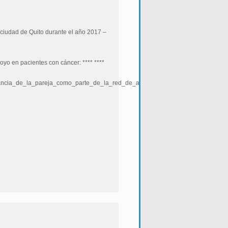
a ciudad de Quito durante el año 2017 –
poyo en pacientes con cáncer: **** ****
ancia_de_la_pareja_como_parte_de_la_red_de_apoyo_en_pacientes_con_c%C