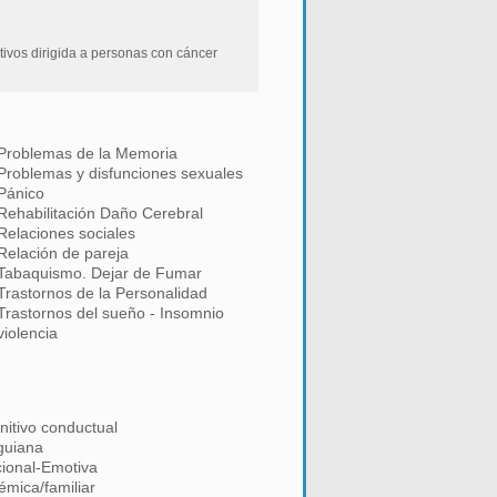
tivos dirigida a personas con cáncer
Problemas de la Memoria
Problemas y disfunciones sexuales
Pánico
Rehabilitación Daño Cerebral
Relaciones sociales
Relación de pareja
Tabaquismo. Dejar de Fumar
Trastornos de la Personalidad
Trastornos del sueño - Insomnio
violencia
nitivo conductual
guiana
cional-Emotiva
témica/familiar