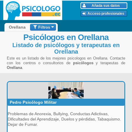
Añada sus datos
Acceso profesionales
Filtros
Orellana
Psicólogos en Orellana
Listado de psicólogos y terapeutas en
Orellana
Este es un listado de los mejores psicologos en Orellana. Contacte
con los centros o consultorios de
psicólogos
y terapeutas de
Orellana
.
Pedro Psicólogo Militar
Problemas de Anorexia, Bullying, Conductas Adictivas,
Dificultades del Aprendizaje, Duelos y pérdidas, Tabaquismo.
Dejar de Fumar.