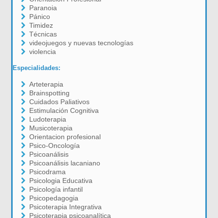
Paranoia
Pánico
Timidez
Técnicas
videojuegos y nuevas tecnologías
violencia
Especialidades:
Arteterapia
Brainspotting
Cuidados Paliativos
Estimulación Cognitiva
Ludoterapia
Musicoterapia
Orientacion profesional
Psico-Oncología
Psicoanálisis
Psicoanálisis lacaniano
Psicodrama
Psicologia Educativa
Psicología infantil
Psicopedagogia
Psicoterapia Integrativa
Psicoterapia psicoanalítica