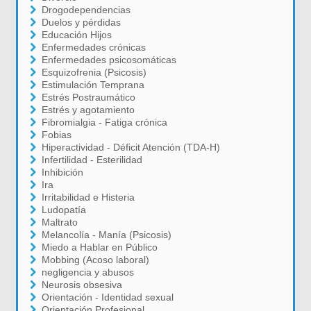
Drogodependencias
Duelos y pérdidas
Educación Hijos
Enfermedades crónicas
Enfermedades psicosomáticas
Esquizofrenia (Psicosis)
Estimulación Temprana
Estrés Postraumático
Estrés y agotamiento
Fibromialgia - Fatiga crónica
Fobias
Hiperactividad - Déficit Atención (TDA-H)
Infertilidad - Esterilidad
Inhibición
Ira
Irritabilidad e Histeria
Ludopatía
Maltrato
Melancolía - Manía (Psicosis)
Miedo a Hablar en Público
Mobbing (Acoso laboral)
negligencia y abusos
Neurosis obsesiva
Orientación - Identidad sexual
Orientación Profesional