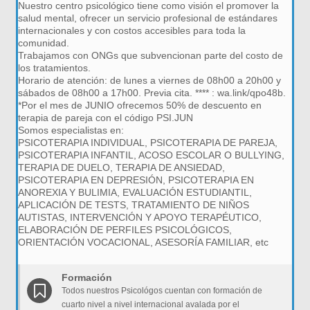
Nuestro centro psicológico tiene como visión el promover la
salud mental, ofrecer un servicio profesional de estándares
internacionales y con costos accesibles para toda la
comunidad.
Trabajamos con ONGs que subvencionan parte del costo de
los tratamientos.
Horario de atención: de lunes a viernes de 08h00 a 20h00 y
sábados de 08h00 a 17h00. Previa cita. **** : wa.link/qpo48b.
*Por el mes de JUNIO ofrecemos 50% de descuento en
terapia de pareja con el código PSI.JUN
Somos especialistas en:
PSICOTERAPIA INDIVIDUAL, PSICOTERAPIA DE PAREJA,
PSICOTERAPIA INFANTIL, ACOSO ESCOLAR O BULLYING,
TERAPIA DE DUELO, TERAPIA DE ANSIEDAD,
PSICOTERAPIA EN DEPRESIÓN, PSICOTERAPIA EN
ANOREXIA Y BULIMIA, EVALUACIÓN ESTUDIANTIL,
APLICACIÓN DE TESTS, TRATAMIENTO DE NIÑOS
AUTISTAS, INTERVENCIÓN Y APOYO TERAPÉUTICO,
ELABORACIÓN DE PERFILES PSICOLÓGICOS,
ORIENTACIÓN VOCACIONAL, ASESORÍA FAMILIAR, etc
Formación
Todos nuestros Psicológos cuentan con formación de
cuarto nivel a nivel internacional avalada por el