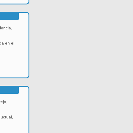
lencia,
da en el
eja,
uctual,