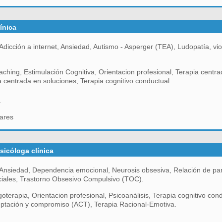
ínica
dicción a internet, Ansiedad, Autismo - Asperger (TEA), Ludopatía, vio
ching, Estimulación Cognitiva, Orientacion profesional, Terapia centra
ia centrada en soluciones, Terapia cognitivo conductual.
a
ares
psicóloga clínica
Ansiedad, Dependencia emocional, Neurosis obsesiva, Relación de par
ciales, Trastorno Obsesivo Compulsivo (TOC).
oterapia, Orientacion profesional, Psicoanálisis, Terapia cognitivo cond
eptación y compromiso (ACT), Terapia Racional-Emotiva.