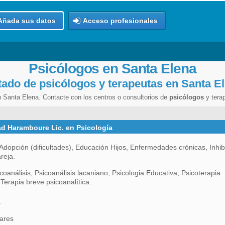
Añada sus datos
Acceso profesionales
Psicólogos en Santa Elena
tado de psicólogos y terapeutas en Santa E
n Santa Elena. Contacte con los centros o consultorios de
psicólogos
y tera
ad Haramboure Lic. en Psicología
dopción (dificultades), Educación Hijos, Enfermedades crónicas, Inhibi
reja.
coanálisis, Psicoanálisis lacaniano, Psicologia Educativa, Psicoterapia
 Terapia breve psicoanalítica.
a
ares