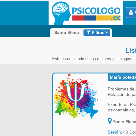
Filtros
Santa Elena
Lis
Este es un listado de los mejores psicologos e
María Soled
Problemas de A
Relación de pa
Experto en Psi
psicoanalítica,
Santa Elen
40 Dol
Sesión: