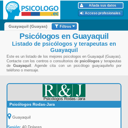
Añada sus datos
Acceso profesionales
Filtros
Guayaquil (Guayas)
Psicólogos en Guayaquil
Listado de psicólogos y terapeutas en
Guayaquil
Este es un listado de los mejores psicologos en Guayaquil (Guayas).
Contacte con los centros o consultorios de
psicólogos
y terapeutas
de
Guayaquil
. Agende cita con un psicólogo guayaquileño por
teléfono o mensaje.
Psicólogos Rodas-Jara
Guayaquil
40 Dolares
Sesión: